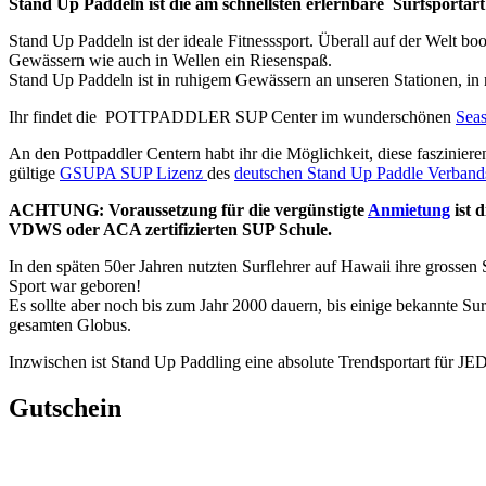
Stand Up Paddeln ist die am schnellsten erlernbare
Surfsportar
Stand Up Paddeln ist der ideale Fitnesssport. Überall auf der Welt b
Gewässern wie auch in Wellen ein Riesenspaß.
Stand Up Paddeln ist in ruhigem Gewässern an unseren Stationen, in 
Ihr findet die
POTTPADDLER SUP Center im wunderschönen
Sea
An den Pottpaddler Centern habt ihr die Möglichkeit, diese faszinie
gültige
GSUPA SUP Lizenz
des
deutschen Stand Up Paddle Verband
ACHTUNG: Voraussetzung für die vergünstigte
Anmietung
ist 
VDWS oder ACA zertifizierten SUP Schule.
In den späten 50er Jahren nutzten Surflehrer auf Hawaii ihre grosse
Sport war geboren!
Es sollte aber noch bis zum Jahr 2000 dauern, bis einige bekannte Su
gesamten Globus.
Inzwischen ist Stand Up Paddling eine absolute Trendsportart für
Gutschein