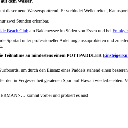
t auf dem Wasser
.
oomt dieser neue Wassersporttrend. Er verbindet Wellenreiten, Kanuspor
nur zwei Stunden erlernbar.
side Beach Club
am Baldeneysee im Süden von Essen und bei
Franky´
rende Sportart unter professioneller Anleitung auszuprobieren und zu e
s.
die Teilnahme an mindestens einem POTTPADDLER
Einsteigerku
n Surfboards, um durch den Einsatz eines Paddels stehend einen besse
rfer den in Vergessenheit geratenen Sport auf Hawaii wiederbelebten. 
 JEDERMANN… kommt vorbei und probiert es aus!