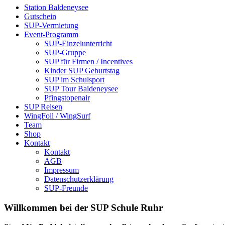
Station Baldeneysee
Gutschein
SUP-Vermietung
Event-Programm
SUP-Einzelunterricht
SUP-Gruppe
SUP für Firmen / Incentives
Kinder SUP Geburtstag
SUP im Schulsport
SUP Tour Baldeneysee
Pfingstopenair
SUP Reisen
WingFoil / WingSurf
Team
Shop
Kontakt
Kontakt
AGB
Impressum
Datenschutzerklärung
SUP-Freunde
Willkommen bei der SUP Schule Ruhr