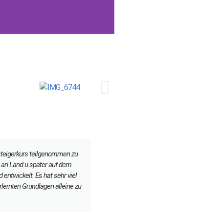
nsteigerkurs teilgenommen zu
Super cool
g an Land u später auf dem
Volker
 entwickelt. Es hat sehr viel
rlernten Grundlagen alleine zu