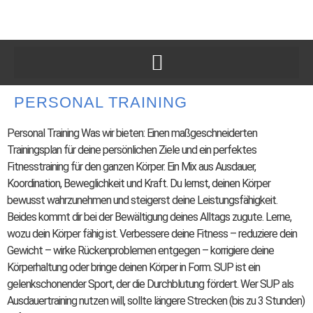
PERSONAL TRAINING
Personal Training Was wir bieten: Einen maßgeschneiderten
Trainingsplan für deine persönlichen Ziele und ein perfektes
Fitnesstraining für den ganzen Körper. Ein Mix aus Ausdauer,
Koordination, Beweglichkeit und Kraft. Du lernst, deinen Körper
bewusst wahrzunehmen und steigerst deine Leistungsfähigkeit.
Beides kommt dir bei der Bewältigung deines Alltags zugute. Lerne,
wozu dein Körper fähig ist. Verbessere deine Fitness – reduziere dein
Gewicht – wirke Rückenproblemen entgegen – korrigiere deine
Körperhaltung oder bringe deinen Körper in Form. SUP ist ein
gelenkschonender Sport, der die Durchblutung fördert. Wer SUP als
Ausdauertraining nutzen will, sollte längere Strecken (bis zu 3 Stunden)